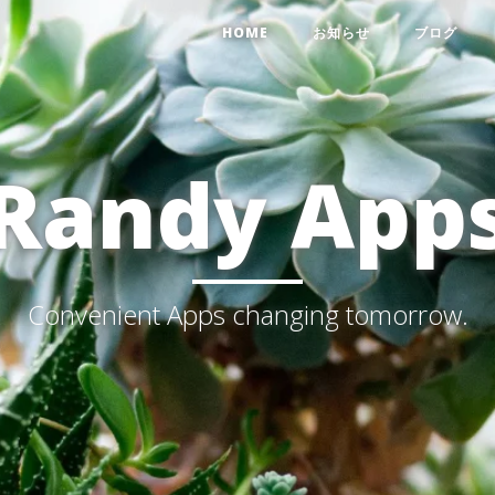
HOME
お知らせ
ブログ
Randy App
Convenient Apps changing tomorrow.