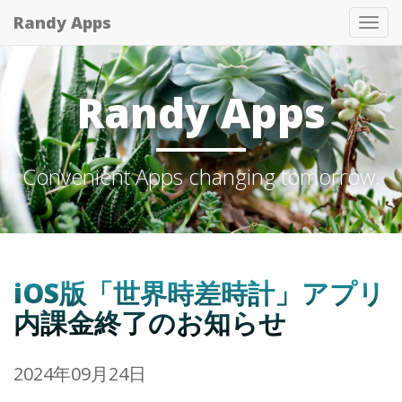
Randy Apps
Tog
nav
Randy Apps
Convenient Apps changing tomorrow.
iOS版「世界時差時計」アプリ
内課金終了のお知らせ
2024年09月24日