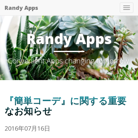
Randy Apps
Tog
nav
Randy Apps
Convenient Apps changing tomorrow.
『簡単コーデ』に関する重要
なお知らせ
2016年07月16日